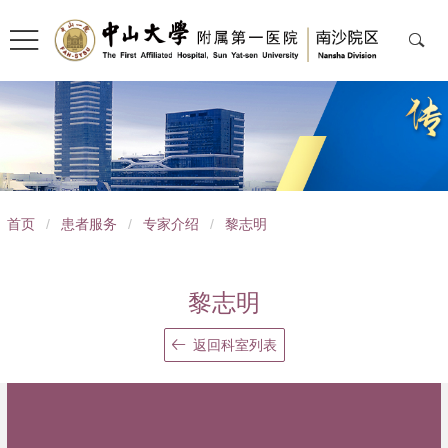
导
首页
/
患者服务
/
专家介绍
/
黎志明
航
痕
黎志明
迹
返回科室列表