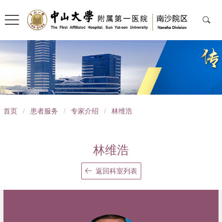
导
首页
/
患者服务
/
专家介绍
/
林维浩
航
痕
林维浩
迹
返回科室列表