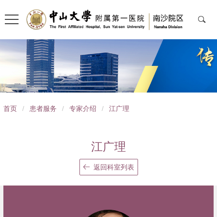
导
首页
/
患者服务
/
专家介绍
/
江广理
航
痕
江广理
迹
返回科室列表