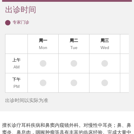
出诊时间
专家门诊
周一
周二
周三
Mon
Tue
Wed
T
上午
AM
下午
PM
出诊时间以实际为准
擅长诊疗耳科疾病和鼻窦内窥镜外科。对慢性中耳炎；鼻、鼻
窦炎、鼻息肉，咽喉肿瘤等具有丰富的临床经验。完成大量中