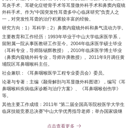
耳炎手术、耳硬化症镫骨手术等耳显微外科手术和鼻窦内窥镜
外科手术。作为“中国突发性耳聋多中心临床研究”负责人之
一，对突发性耳聋的治疗积累较丰富的经验。
研究方向：1）耳科学；2）鼻窦内窥镜外科和鼻气流动力学。
主要教育和工作经历：1993年毕业于中山大学临床医学系，
留附属一院从事医教研工作至今。2004年临床医学硕士毕业
（耳科专业，导师陈锡辉教授），2010年临床医学博士毕业
（鼻窦内窥镜外科专业，导师许庚教授）。2011年9月调任黄
埔院区耳鼻咽喉科主任。
社会兼职：《耳鼻咽喉医学工程专业委员会》委员。
论著与专著：主编《颞骨解剖与耳显微外科图谱》，编写《耳
鼻咽喉科疾病临床诊断与治疗方案》、《耳鼻咽喉创伤学》
等。
其他主要工作成绩：2011年 “第二届全国高等院校医学大学生
临床技能竞赛总决赛”中山大学优秀指导老师；举办国家级继
续教育项目“颞骨解剖与耳显微外科学习班”，培养了较多的耳
科专科医师。
点击查看更多