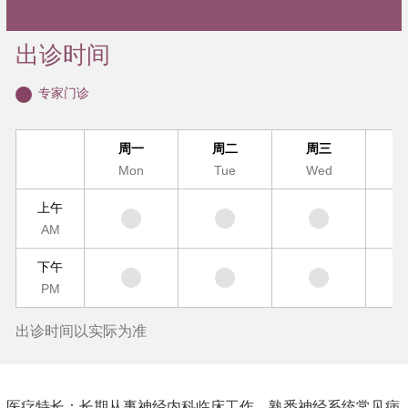
出诊时间
专家门诊
周一
周二
周三
Mon
Tue
Wed
T
上午
AM
下午
PM
出诊时间以实际为准
医疗特长：长期从事神经内科临床工作，熟悉神经系统常见病