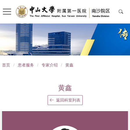
导
首页
/
患者服务
/
专家介绍
/
黄鑫
航
痕
黄鑫
迹
返回科室列表