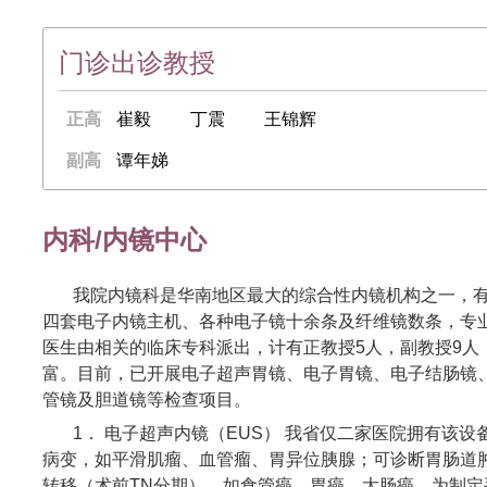
门诊出诊教授
正高
崔毅
丁震
王锦辉
副高
谭年娣
内科/内镜中心
我院内镜科是华南地区最大的综合性内镜机构之一，有
四套电子内镜主机、各种电子镜十余条及纤维镜数条，专
医生由相关的临床专科派出，计有正教授5人，副教授9人
富。目前，已开展电子超声胃镜、电子胃镜、电子结肠镜
管镜及胆道镜等检查项目。
1． 电子超声内镜（EUS） 我省仅二家医院拥有该设
病变，如平滑肌瘤、血管瘤、胃异位胰腺；可诊断胃肠道
转移（术前TN分期），如食管癌、胃癌、大肠癌、为制