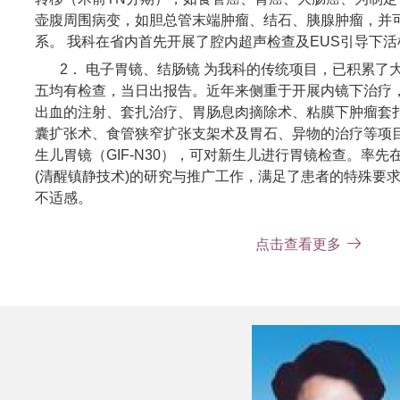
壶腹周围病变，如胆总管末端肿瘤、结石、胰腺肿瘤，并
系。 我科在省内首先开展了腔内超声检查及EUS引导下
2． 电子胃镜、结肠镜 为我科的传统项目，已积累了
五均有检查，当日出报告。近年来侧重于开展内镜下治疗
出血的注射、套扎治疗、胃肠息肉摘除术、粘膜下肿瘤套
囊扩张术、食管狭窄扩张支架术及胃石、异物的治疗等项
生儿胃镜（GIF-N30），可对新生儿进行胃镜检查。率先
(清醒镇静技术)的研究与推广工作，满足了患者的特殊要
不适感。
3． 电子十二指肠镜，用于胆管、胰腺疾病的诊断治疗
点击查看更多
疸、胆管癌、胰腺癌、慢性胰腺炎等。特别是用于胆总管
苦少，费用低等优点，已成为发达国家或地区首选的治疗方
名胆总管结石患者进行了内镜下取石治疗，均取得满意效果
名肝门部胆管癌患者经内镜放置了胆道金属支架，为广东
4． 电子支气管镜 近年来开展了多项新技术，如肺泡灌
等。
正高人员：崔毅