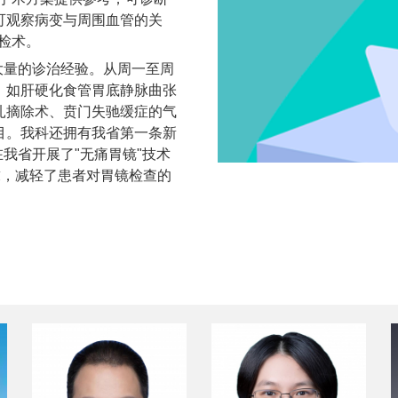
可观察病变与周围血管的关
活检术。
大量的诊治经验。从周一至周
，如肝硬化食管胃底静脉曲张
扎摘除术、贲门失驰缓症的气
目。我科还拥有我省第一条新
在我省开展了"无痛胃镜"技术
求，减轻了患者对胃镜检查的
 ，如胆总管结石、阻塞性黄
结石的治疗，具有不用开刀痛
法。近年来，我科已为200
。99年初，我科成功地为一
省首例。
洗 、支架术、肺穿刺活检术