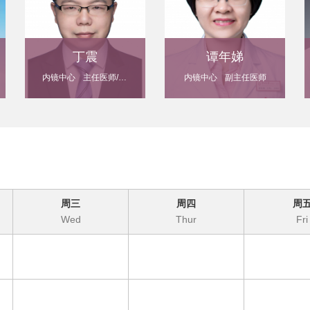
丁震
谭年娣
内镜中心
主任医师/ 教授
内镜中心
副主任医师
周三
周四
周
Wed
Thur
Fri