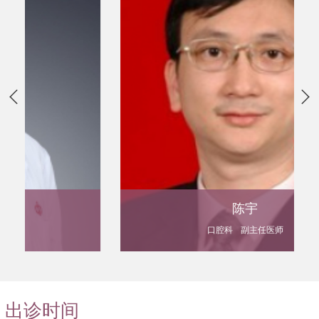
金属烤瓷牙、颌面肿瘤、颌面整形、牙种植、正颌外科、口腔
肿瘤、涎腺疾病、颌面部血管瘤、颞颌关节病等。
6.教学情况：
具有招收硕士、博士研究生的资格。已培养出硕士研究生
17名，在读硕士研究生21名，博士生3名。
承担中山大学口腔系七年制学生和本科生、医疗系本科生
的理论及临床教学、见习和实习工作。
承担进修生继续教育的培养工作。是我校综合性医院中最
大的口腔医学临床教学基地。
同时我科已率先成为全国几个少数的具有口腔专科医师培
陈宇
训资格的教学基地。
口腔科
副主任医师
7.科研情况：
近年来，我科医务人员积极申请科研基金，并取得了喜人
成绩。共承担省部级和市区级科研项目37项，累积经费达230
多万元，在各级刊物发表学术论文160多篇，出版学术专著2
出诊时间