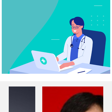
口腔正畸专科
4.人员结构：
医师人数：27人 其中：
教授（主任医师）：7人
副教授（副主任医师）：8人
讲师、主治医师：6人 住院医师：6人
其中博士学位7人，硕士学位11人，其余为学士。
门诊护士：7人， 门诊护士长：姚惠，
病区护士：11人，病区护士长：凌励
技术员：2人.
5.医疗情况：
口腔科日平均门诊量约300人次 ，除了普通门诊外，每周
还开设教授、专家门诊及专科门诊。开设的专科门诊有：牙体
牙髓病、牙周病、口腔粘膜病、口腔正畸、义齿精密铸造、贵