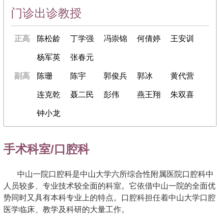
门诊出诊教授
正高
陈松龄
丁学强
冯崇锦
何倩婷
王安训
杨军英
张春元
副高
陈珊
陈宇
郭俊兵
郭冰
黄代营
连克乾
聂二民
彭伟
燕王翔
朱双喜
钟小龙
手术科室/口腔科
中山一院口腔科是中山大学六所综合性附属医院口腔科中
人员较多、专业技术较全面的科室。它依借中山一院的全面优
势同时又具有本科专业上的特点。口腔科担任着中山大学口腔
医学临床、教学及科研的大量工作。