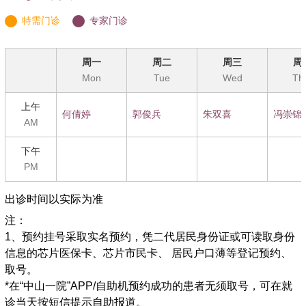
部。
特需门诊
专家门诊
8.新技术：
口腔矫治器治疗OSAHS
周一
周二
周三
周
主 任:冯崇锦
Mon
Tue
Wed
Th
副主任:王安训 杨军英
上午
何倩婷
郭俊兵
朱双喜
冯崇锦
正高人员:张春元 冉炜 丁学强 陈松龄 王安训 冯崇锦 杨
AM
军英
下午
副高人员:陈宇 匡代军 郭冰 黎炽彬
PM
出诊时间以实际为准
注：
1、预约挂号采取实名预约，凭二代居民身份证或可读取身份
信息的芯片医保卡、芯片市民卡、 居民户口薄等登记预约、
取号。
*在“中山一院”APP/自助机预约成功的患者无须取号，可在就
诊当天按短信提示自助报道。