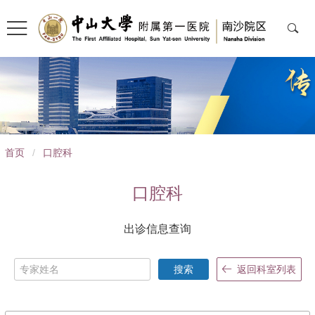
导
首页
/
口腔科
航
痕
口腔科
迹
出诊信息查询
搜索
返回科室列表