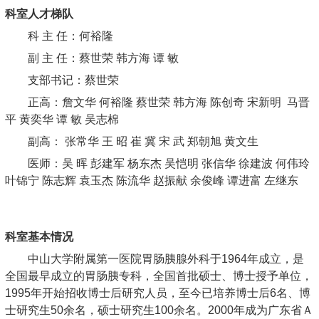
科室人才梯队
科 主 任：何裕隆
副 主 任：蔡世荣 韩方海 谭 敏
支部书记：蔡世荣
正高：詹文华 何裕隆 蔡世荣 韩方海 陈创奇 宋新明 马晋
平 黄奕华 谭 敏 吴志棉
副高： 张常华 王 昭 崔 冀 宋 武 郑朝旭 黄文生
医师：吴 晖 彭建军 杨东杰 吴恺明 张信华 徐建波 何伟玲
叶锦宁 陈志辉 袁玉杰 陈流华 赵振献 余俊峰 谭进富 左继东
科室基本情况
中山大学附属第一医院胃肠胰腺外科于1964年成立，是
全国最早成立的胃肠胰专科，全国首批硕士、博士授予单位，
1995年开始招收博士后研究人员，至今已培养博士后6名、博
士研究生50余名，硕士研究生100余名。2000年成为广东省Ａ