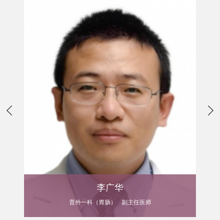
会学术会议”，每年不定期举办胃癌及胃肠道间质瘤学习班和
手术演示。
我科整体实力被公认为全国同行的领先水平，特别是胃肠
肿瘤的诊治在国内、国际胃肠外科领域具有相当高知名度。我
科的多项研究成果多次应邀在国际胃癌大会（IGCC）和美国
临床肿瘤学会年会（ASCO）交流，反响强烈。学科医疗技术
梯队完整，能解决胃肠外科的重大、复杂和疑难病例。近十年
来，随着外科手术技术的进步和整体水平的提高，使得胃癌和
结直肠癌病人5年生存率提高并达到国内领先水平。
本专科设有中山大学胃癌诊治研究中心、胃肠胰腺专科、
结直肠肛门专科、胃肠道间质瘤中心、临床营养中心、疝与腹
壁外科诊疗中心、《消化肿瘤杂志（电子版）》编辑部、造口
及慢性伤口护理专科。
李广华
临床工作
普外一科（胃肠）
副主任医师
1.常见疾病：胃癌、结肠癌、食管癌、胰腺癌、胃肠道间