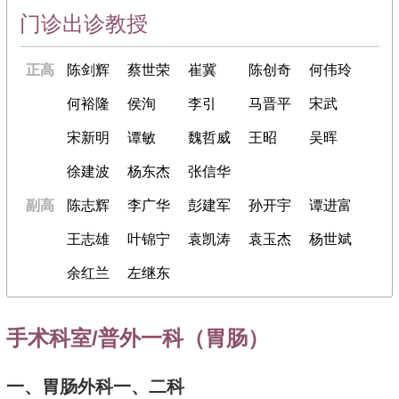
门诊出诊教授
正高
陈剑辉
蔡世荣
崔冀
陈创奇
何伟玲
何裕隆
侯洵
李引
马晋平
宋武
宋新明
谭敏
魏哲威
王昭
吴晖
徐建波
杨东杰
张信华
副高
陈志辉
李广华
彭建军
孙开宇
谭进富
王志雄
叶锦宁
袁凯涛
袁玉杰
杨世斌
余红兰
左继东
手术科室/普外一科（胃肠）
一、胃肠外科一、二科