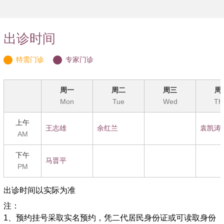
质瘤、神经内分泌肿瘤、腹膜后肿瘤、十二指肠癌、消化道淋
巴瘤、各种胃肠道良性肿瘤、消化道大出血、急腹症、消化道
瘘、消化性溃疡并发症、食管狭窄、贲门失弛缓症、肠系膜上
出诊时间
动脉压迫综合征、成人先天性巨结肠、短肠综合征、腹内外
疝、直肠肛管良恶性疾病、炎性肠病等。
特需门诊
专家门诊
2.国内率先开展胃癌的规范化、标准化根治术，率先施行
超扩大根冶术(D4)、Whipple术治疗进展期胃癌。迄今，已积
周一
周二
周三
周
累数千例胃癌规范化根治病例的详细临床资料，并保持有国内
Mon
Tue
Wed
Th
最大宗的胃癌D4手术病例。我们胃癌术后总的5年累计生存率
超过50％，明显高于全国的胃癌总体生存率(37.7％)水平，优
上午
王志雄
余红兰
袁凯涛
于欧美，接近日本。
AM
3.我科胃癌标准淋巴结清扫在国际具有相当影响力，并向
下午
全国推广规范化的胃肠肿瘤根治手术。詹文华教授和何裕隆教
马晋平
PM
授近年来先后受邀到北京、上海、成都等全国多家大型医学中
心进行手术巡回表演和学术报告。
出诊时间以实际为准
4.在国内最早建立全面系统的胃肠肿瘤临床数据库和严格
注：
的术后随访复诊制度。数据库已累积了5000多例胃肠肿瘤的
1、预约挂号采取实名预约，凭二代居民身份证或可读取身份
详实资料，使我科治疗的肿瘤患者得益于严密的随访，同时基