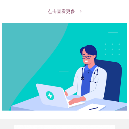
类重点学科，2002年成为全国重点学科，2010年成为“英国爱
丁堡皇家外科学院&香港外科学院”普通外科住院医生培训基
点击查看更多
地，2012年成为卫生部临床重点学科。三届中华医学会外科
学分会胃肠外科学组组长单位、四届广东省医学会外科学分会
主委单位、两届广东省医学会胃肠外科学分会主委单位。创办
了《中华胃肠外科杂志》和《消化肿瘤杂志（电子版）》。主
编：《胃肠外科学》、《胃肠外科手术学》、《消化道吻合器
及其应用》、《肠梗阻诊断治疗学》、《外科临床手册》、
《胃癌淋巴转移》、《直肠癌保肛手术》、《胃癌外科学》；
主译：《消化道肿瘤诊断与治疗》；副主编：《临床诊疗指
南.肠外肠内营养学分册》、《消化肿瘤手术学》；参编：
《现代外科学》、《腹部外科学》、《外科学》等著作。从
1991年至2007年的16年内成功举办了9届“全国胃肠外科学术
会议”；从1996年至2001年连续举办了6期全国“胃肠外科新技
术高级学习班”；从2001年起举办了4届广东省医学会外科学分
会学术会议、从2003年起举办了2届“中国国际肠内肠外营养研
讨会”，从2008年起连续举办了5届全国“胃肠肿瘤高峰论坛”，
5届全国“胃癌高级培训班”，1届全国胃癌规范化治疗巡回演
讲”，从2009年起连续举办了4届“广东省医学会胃肠外科学分