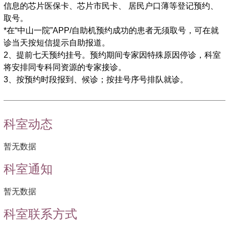
信息的芯片医保卡、芯片市民卡、 居民户口薄等登记预约、
于客观数据库得出国内、国际质量更高的研究报告。在国内胃
取号。
肠外科界享有较高声誉。
*在“中山一院”APP/自助机预约成功的患者无须取号，可在就
5.规范直肠癌全系膜切除、低位保肛手术和保护性功能的
诊当天按短信提示自助报道。
直肠癌根治术,开展结肠“J”型贮袋吻合以及拖出式的直肠癌根
2、提前七天预约挂号。预约期间专家因特殊原因停诊，科室
治手术。整体提高了直肠癌的根治切除率及直肠癌的保肛率，
将安排同专科同资源的专家接诊。
提高了生存率，明显降低了复发率及改善了术后生存质量。率
3、按预约时段报到、候诊；按挂号序号排队就诊。
先在国内开展前瞻性随机对照研究，取得了低位直肠癌保肛手
术良好的排便功能疗效。
6.在胃肠道间质瘤诊治方面国际领先，参与国际胃肠间质
科室动态
瘤辅助治疗规范的制定。2004年我科主持并组织国内10大城
市16间著名教学医院，开展关于高危胃肠间质瘤辅助治疗的多
暂无数据
中心前瞻性研究。研究报告在欧洲肿瘤大会（2006.10土耳
其?伊斯坦布尔）、第七届世界胃癌大会（2007.5巴西?圣堡
科室通知
罗）、43届美国肿瘤大会（2007.6美国?芝加哥）汇报。
暂无数据
7.常规开展结直肠癌、胃癌腹腔镜手术，胃结肠早期癌的
内镜治疗，胃肠肿瘤双镜联合手术等。
科室联系方式
8.常规开展外科危重症病救治和围手术期肠内、肠外营养