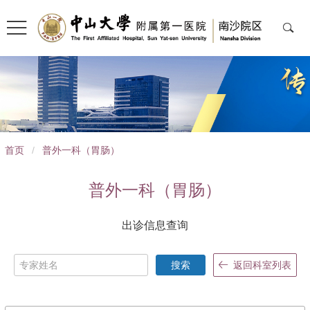
导
首页
/
普外一科（胃肠）
航
痕
普外一科（胃肠）
迹
出诊信息查询
搜索
返回科室列表