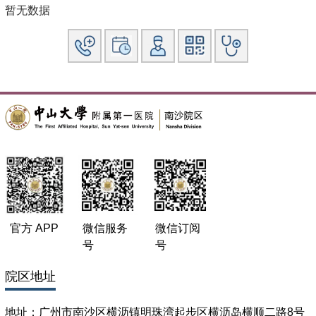
支持。
暂无数据
9.我科是国内最早建立多学科团队（MDT）治疗模式的科
室之一，有近20年的MDT运行经验并积极在亚太地区交流推
广，现为亚太MDT培训中心。目前已经形成了胃肠胰腺外科
为主导的稳定成熟的学科团队。每周一定时召开的MDT会议
为每一位胃肠肿瘤患者提供最优越的个体化治疗方案。
10.科室致力于推广以手术为主的胃肠肿瘤综合治疗模
式，并积累了数千例患者的治疗经验，术前新辅助化疗、术中
化疗、术后辅助化疗以及肿瘤复发的后续治疗方案的应用和更
新与国内外治疗指南（如：美国NCCN肿瘤临床实践指南，欧
洲ESMO肿瘤临床
官方 APP
微信服务
微信订阅
科学研究
号
号
1.深入开展胃癌基础研究和临床研究，目前正在进行家族性胃
癌易感基因筛查、胃癌干细胞、胃癌淋巴道转移等方面的研
院区地址
究，研究成果获2005年度中华医学会医学科技进步二等奖和
2005年度广东省科技进步二等奖，2009年度广东省科技进步
地址：广州市南沙区横沥镇明珠湾起步区横沥岛横顺二路8号